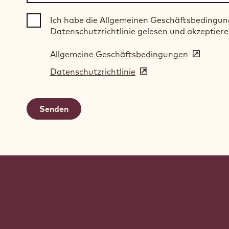
Ich habe die Allgemeinen Geschäftsbedingun
Datenschutzrichtlinie gelesen und akzeptiere
Allgemeine Geschäftsbedingungen
(opens
in
Datenschutzrichtlinie
(opens
a
in
new
a
window)
new
window)
Website
info