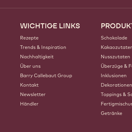
WICHTIGE LINKS
PRODUK
Footer
Callebaut
Rezepte
Schokolade
Trends & Inspiration
Kakaozutate
Nachhaltigkeit
Nusszutaten
Über uns
Überzüge & F
Barry Callebaut Group
Inklusionen
Kontakt
Dekoratione
Newsletter
Toppings & S
Händler
Fertigmisch
Getränke