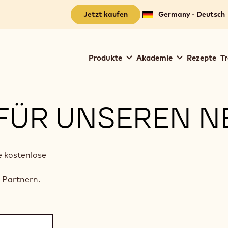
Jetzt kaufen
Germany - Deutsch
Main
Produkte
Akademie
Rezepte
Tr
navigation
Callebaut
FÜR UNSEREN N
e kostenlose
d
 Partnern.