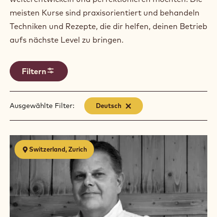
meisten Kurse sind praxisorientiert und behandeln
Techniken und Rezepte, die dir helfen, deinen Betrieb
aufs nächste Level zu bringen.
Filtern
Ausgewählte Filter:
Deutsch
-
remove
filter
Results
Schaustück
Switzerland, Zurich
Kurs
für
Lernende
2026
/
Kurs