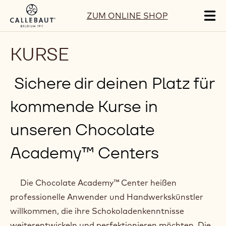
Skip to main content
ZUM ONLINE SHOP
Tog
mai
nav
KURSE
Sichere dir deinen Platz für
kommende Kurse in
unseren Chocolate
Academy™ Centers
Die Chocolate Academy™ Center heißen
professionelle Anwender und Handwerkskünstler
willkommen, die ihre Schokoladenkenntnisse
weiterentwickeln und perfektionieren möchten. Die