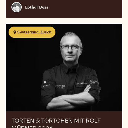
Lothar
Lothar Buss
Buss
Torten
Switzerland, Zurich
&
Törtchen
mit
Rolf
Mürner
2026
TORTEN & TÖRTCHEN MIT ROLF