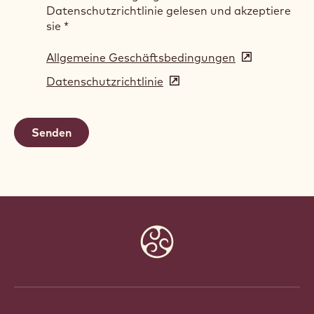
Datenschutzrichtlinie gelesen und akzeptiere
sie
*
Allgemeine Geschäftsbedingungen
(opens
in
Datenschutzrichtlinie
(opens
a
in
new
a
window)
new
window)
Website
info