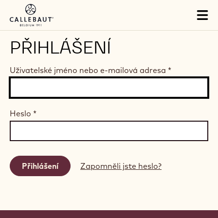
Skip to main content
Tog
mai
nav
PŘIHLÁŠENÍ
Uživatelské jméno nebo e-mailová adresa
*
Heslo
*
Zapomněli jste heslo?