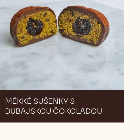
sušenky
s
dubajskou
čokoládou
MĚKKÉ SUŠENKY S
DUBAJSKOU ČOKOLÁDOU