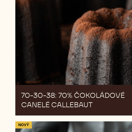
30-
38:
70%
Čokoládové
Canelé
Callebaut
70-30-38: 70% ČOKOLÁDOVÉ
CANELÉ CALLEBAUT