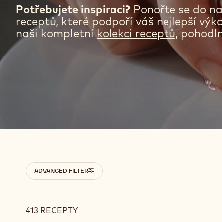
RECEPT
Potřebujete inspiraci?
Ponořte se do na
receptů, které podpoří váš nejlepší vý
naši kompletní
kolekci receptů
, pohodl
Filters
ADVANCED FILTER