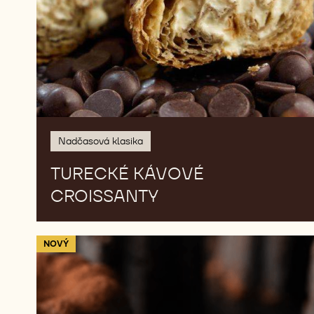
Nadčasová klasika
TURECKÉ KÁVOVÉ
CROISSANTY
70-
NOVÝ