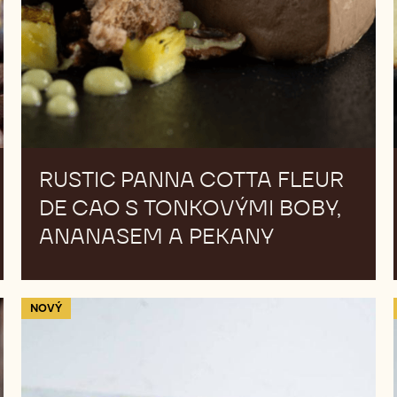
S
TONKOVÝMI
BOBY,
ANANASEM
A
PEKANY
RUSTIC PANNA COTTA FLEUR
DE CAO S TONKOVÝMI BOBY,
ANANASEM A PEKANY
MATCHA
NOVÝ