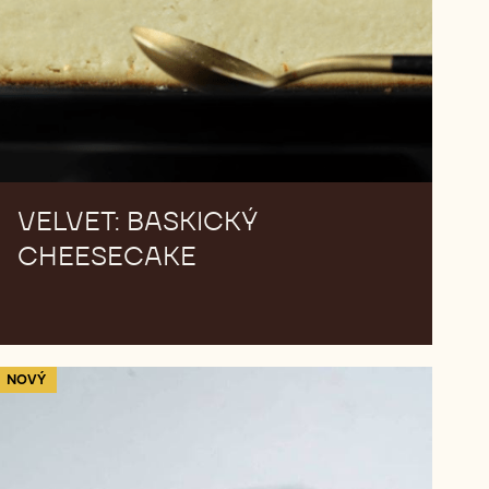
VELVET: BASKICKÝ
CHEESECAKE
Měkké
NOVÝ