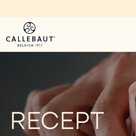
Skip to main content
You are viewing this page in Czechia - Čeština.
Switch regions if you would like to see the content 