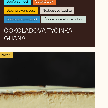
Dobře se hodí
Vysoký zisk
Dlouhá trvanlivost
Nadčasová klasika
Dobré pro zmrazení
Žádný potravinový odpad
ČOKOLÁDOVÁ TYČINKA
GHANA
VELVET:
NOVÝ
Baskický
cheesecake