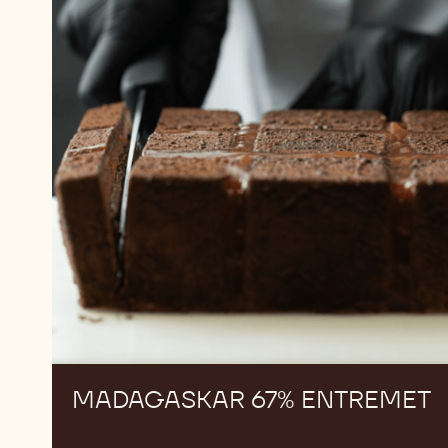
MADAGASKAR
NOVÝ
67%
ENTREMET