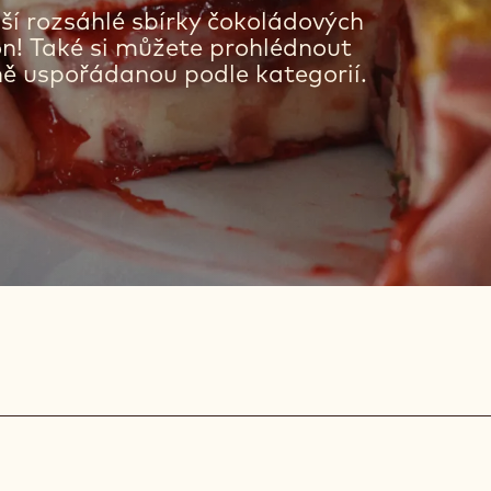
ší rozsáhlé sbírky čokoládových
kon! Také si můžete prohlédnout
ně uspořádanou podle kategorií.