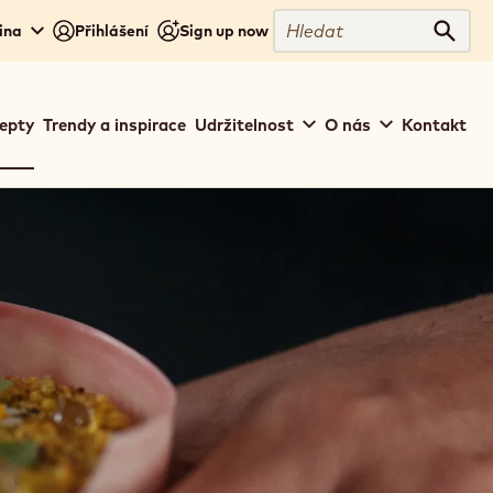
Close
Hledat
ina
Přihlášení
Sign up now
Hleda
epty
Trendy a inspirace
Udržitelnost
O nás
Kontakt