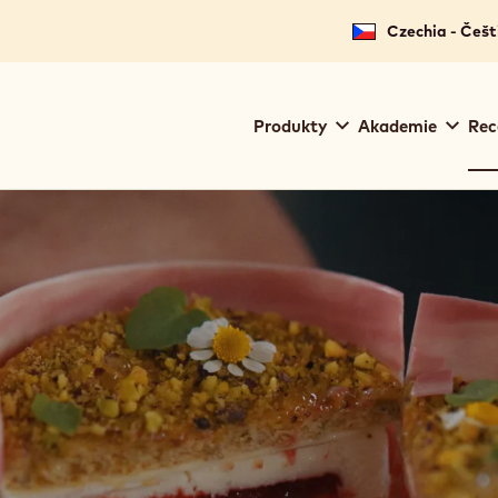
for your location.
Czechia - Češt
Main
Produkty
Akademie
Rec
navigation
Callebaut