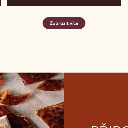
MRAŽENÉ MALINY V
ČOKOLÁDĚ
Zobrazit více