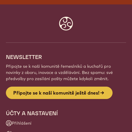
PŘIPOJTE SE K NAŠÍ KOMUNITĚ
JEŠTĚ DNES!
Staňte se součástí globální komunity nadšených
šéfkuchařů a řemeslníků. Sdílejte inspiraci, objevujte
nové kreace a rozvíjejte své řemeslo s Callebaut.
Přihlásit se
Website
info
NEWSLETTER