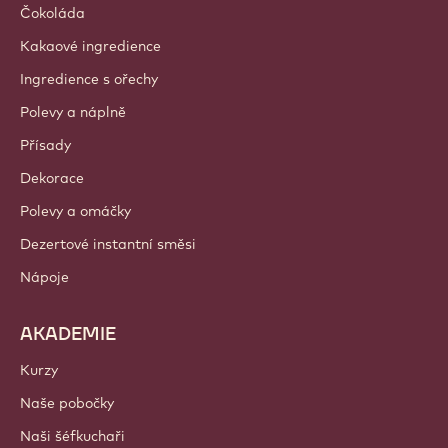
Udržitelnost
O nás
Barry Callebaut Group
Kontaktujte nás
Newsletter
Kde nakoupit?
PRODUKTY
Čokoláda
Kakaové ingredience
Ingredience s ořechy
Polevy a náplně
Přísady
Dekorace