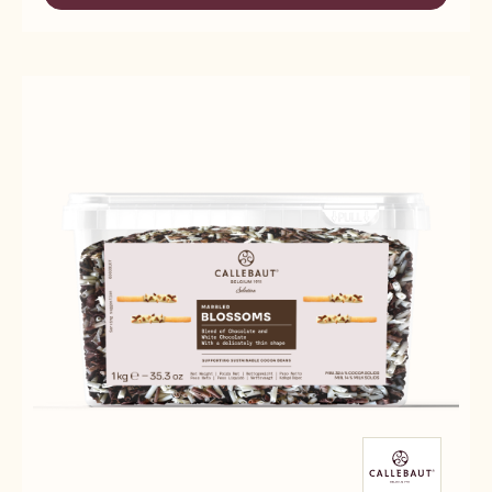
Blossoms bílá čokoláda
Dostupná balení
SROVNAT
2.5KG KRABICE
-
BLOSSOMS
BÍLÁ
VÍCE
-
ČOKOLÁDA
BLOSSOMS
BÍLÁ
ČOKOLÁDA