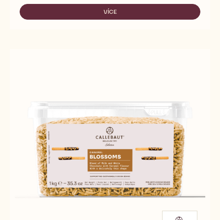
Callebaut Selection - Jahodové hoblinky Blossoms -
1kg
Dostupná balení
SROVNAT
1 KG BOX
-
CALLEBAUT
SELECTION
VÍCE
-
-
CALLEBAUT
JAHODOVÉ
SELECTION
HOBLINKY
-
BLOSSOMS
JAHODOVÉ
-
HOBLINKY
1KG
BLOSSOMS
-
1KG