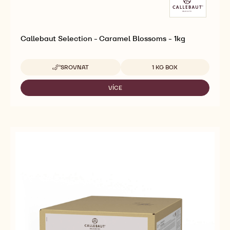
Callebaut Selection - Caramel Blossoms - 1kg
Dostupná balení
SROVNAT
1 KG BOX
-
CALLEBAUT
SELECTION
VÍCE
-
-
CALLEBAUT