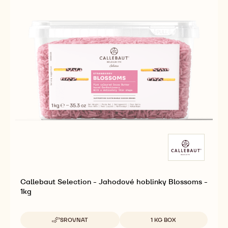
HOBLINKY Z MLÉČNÉ ČOKOLÁDY 2,5 KG
Dostupná balení
SROVNAT
2.5KG BOX
-
HOBLINKY
Z
VÍCE
-
MLÉČNÉ
HOBLINKY
ČOKOLÁDY
Z
2,5
MLÉČNÉ
KG
ČOKOLÁDY
2,5
KG