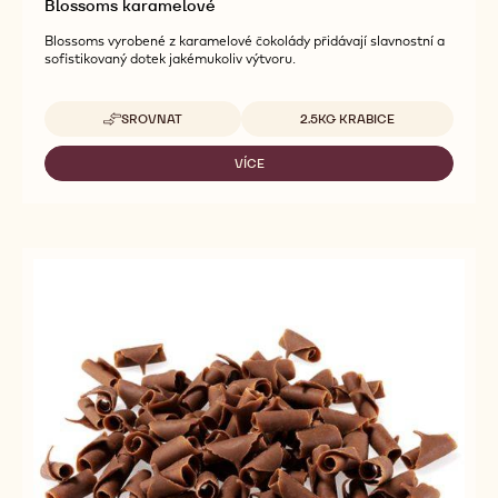
Blossoms karamelové
Blossoms vyrobené z karamelové čokolády přidávají slavnostní a
sofistikovaný dotek jakémukoliv výtvoru.
Dostupná balení
SROVNAT
2.5KG KRABICE
-
BLOSSOMS
KARAMELOVÉ
VÍCE
-
BLOSSOMS
KARAMELOVÉ