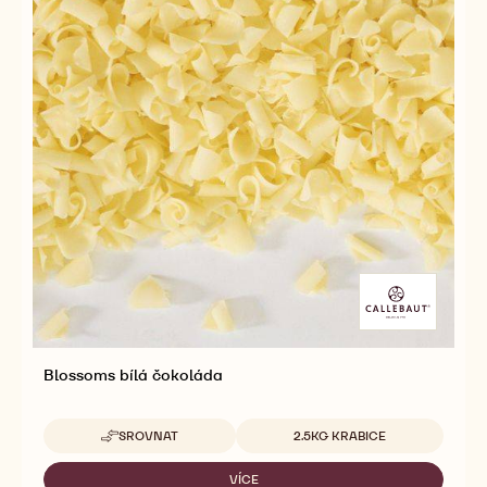
Blossoms mléčná čokoláda
Dostupná balení
SROVNAT
2.5KG KRABICE
-
BLOSSOMS
MLÉČNÁ
VÍCE
-
ČOKOLÁDA
BLOSSOMS
MLÉČNÁ
ČOKOLÁDA