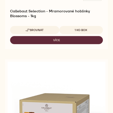
Callebaut Selection - Mramorované hoblinky
Blossoms - 1kg
Dostupná balení
SROVNAT
1 KG BOX
-
CALLEBAUT
SELECTION
VÍCE
-
-
CALLEBAUT
MRAMOROVANÉ