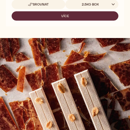
Callebaut Selection - Blossoms hoblinky hořká
čokoláda - 2.5kg
Dostupná balení
SROVNAT
2.5KG BOX
-
CALLEBAUT
SELECTION
VÍCE
-
-
CALLEBAUT
BLOSSOMS
SELECTION
HOBLINKY
-
HOŘKÁ
BLOSSOMS
ČOKOLÁDA
HOBLINKY
-
HOŘKÁ
2.5KG
ČOKOLÁDA
-