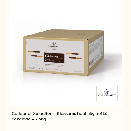
Callebaut Selection - Blossoms hoblinky bílá
čokoláda - 2.5kg
Dostupná balení
SROVNAT
2.5KG BOX
-
CALLEBAUT
SELECTION
VÍCE
-
-
CALLEBAUT
BLOSSOMS
SELECTION
HOBLINKY
-
BÍLÁ
BLOSSOMS
ČOKOLÁDA
HOBLINKY
-
BÍLÁ
2.5KG
ČOKOLÁDA
-
2.5KG