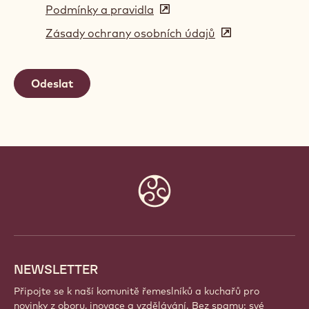
Podmínky a pravidla
(opens
in
Zásady ochrany osobních údajů
(opens
a
in
new
a
window)
new
window)
Website
info
NEWSLETTER
Připojte se k naší komunitě řemeslníků a kuchařů pro
novinky z oboru, inovace a vzdělávání. Bez spamu: své