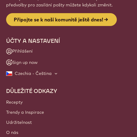
předvolby pro zasílání pošty můžete kdykoli změnit.
Připojte se k naší komunitě ještě dnes!
ÚČTY A NASTAVENÍ
Přihlášení
Sign up now
Czechia - Čeština
DŮLEŽITÉ ODKAZY
Footer
Callebaut
Recepty
Trendy a Inspirace
Udržitelnost
O nás