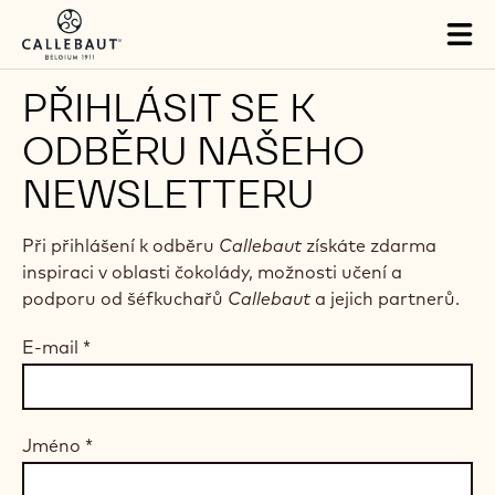
Skip to main content
Tog
mai
nav
PŘIHLÁSIT SE K
ODBĚRU NAŠEHO
NEWSLETTERU
Při přihlášení k odběru
Callebaut
získáte zdarma
inspiraci v oblasti čokolády, možnosti učení a
podporu od šéfkuchařů
Callebaut
a jejich partnerů.
E-mail
*
Jméno
*