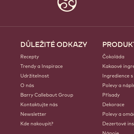
DŮLEŽITÉ ODKAZY
PRODUK
Footer
Callebaut
Recepty
Čokoláda
Trendy a Inspirace
Kakaové ingr
Udržitelnost
Ingredience s
O nás
Polevy a nápl
Barry Callebaut Group
Přísady
Kontaktujte nás
Dekorace
Newsletter
Polevy a omá
Kde nakoupit?
Dezertové ins
Nápoje