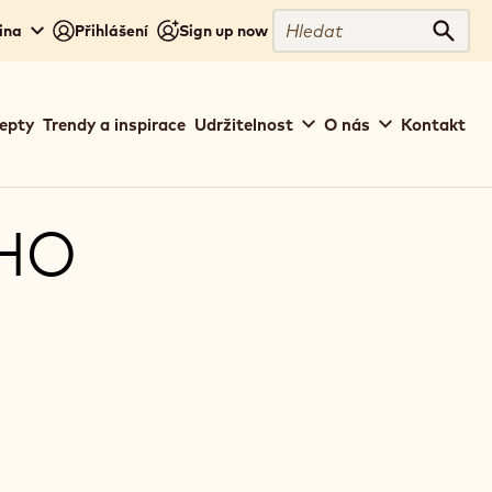
Hledat
ina
Přihlášení
Sign up now
Hleda
epty
Trendy a inspirace
Udržitelnost
O nás
Kontakt
EHO