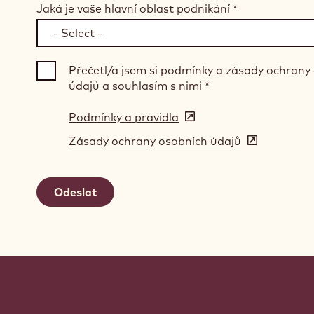
Jaká je vaše hlavní oblast podnikání
*
Přečetl/a jsem si podmínky a zásady ochrany
údajů a souhlasím s nimi
*
Podmínky a pravidla
(opens
in
Zásady ochrany osobních údajů
(opens
a
in
new
a
window)
new
window)
Website