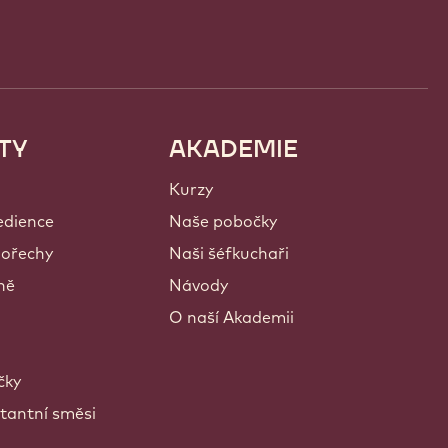
TY
AKADEMIE
Kurzy
edience
Naše pobočky
 ořechy
Naši šéfkuchaři
ně
Návody
O naší Akademii
čky
tantní směsi